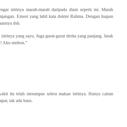
gar istrinya marah-marah daripada diam seperti ini. Marah
panjangan. Emosi yang labil kata dokter Rahma. Dengan luapan
aannya dsb.
strinya yang sayu. Juga gurat-gurat derita yang panjang. Jarak
h! Aku mohon.”
kit itu telah merampas selera makan istrinya. Hanya cairan
apar, tak ada haus.