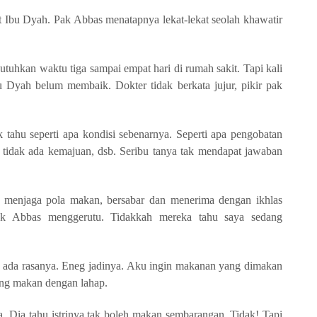
Ibu Dyah. Pak Abbas menatapnya lekat-lekat seolah khawatir
uhkan waktu tiga sampai empat hari di rumah sakit. Tapi kali
u Dyah belum membaik. Dokter tidak berkata jujur, pikir pak
k tahu seperti apa kondisi sebenarnya. Seperti apa pengobatan
tidak ada kemajuan, dsb. Seribu tanya tak mendapat jawaban
 menjaga pola makan, bersabar dan menerima dengan ikhlas
 Abbas menggerutu. Tidakkah mereka tahu saya sedang
 ada rasanya. Eneg jadinya. Aku ingin makanan yang dimakan
ng makan dengan lahap.
Dia tahu istrinya tak boleh makan sembarangan. Tidak! Tapi