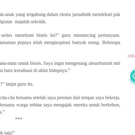
ak-anak yang tergabung dalam ekstra jurnalistik mendekati pak
liputan
majalah sekolah.
rius menekuni bisnis ini?” guru memancing pertanyaan.
tanaman pepaya telah menginspirasi banyak orang. Beberapa
MEM
mata-mata untuk bisnis. Saya ingin mengenang almarhumah istri
 baru terealisasi di akhir hidupnya.”
?” lanjut guru itu.
h cita-cita bersama setelah saya pensiun dari tempat saya bekerja.
Bersama warga sekitar saya mengajak mereka untuk berkebun,
a.”
***
k saja!”