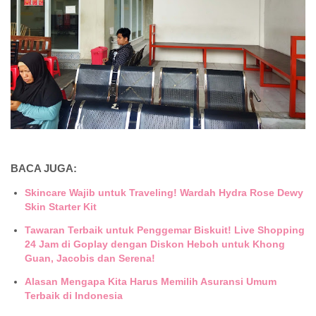
BACA JUGA:
Skincare Wajib untuk Traveling! Wardah Hydra Rose Dewy
Skin Starter Kit
Tawaran Terbaik untuk Penggemar Biskuit! Live Shopping
24 Jam di Goplay dengan Diskon Heboh untuk Khong
Guan, Jacobis dan Serena!
Alasan Mengapa Kita Harus Memilih Asuransi Umum
Terbaik di Indonesia